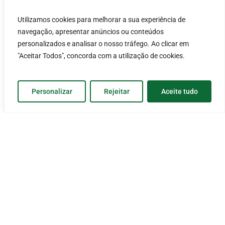
Performance
Utilizamos cookies para melhorar a sua experiência de
Organisationnelle.
navegação, apresentar anúncios ou conteúdos
Motivation et développement
personalizados e analisar o nosso tráfego. Ao clicar em
"Aceitar Todos", concorda com a utilização de cookies.
des Ressources Humaines.
Responsabilité Sociale et
Personalizar
Rejeitar
Aceite tudo
Environnementale.
Politique
Sofima
a adopté la devise
« Une
bonne performance professionnelle