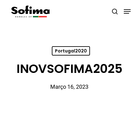
Skip
Menu
search
to
Close
main
Menu
content
Portugal2020
INOVSOFIMA2025
Março 16, 2023