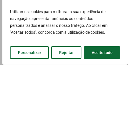
Termos e
Utilizamos cookies para melhorar a sua experiência de
navegação, apresentar anúncios ou conteúdos
personalizados e analisar o nosso tráfego. Ao clicar em
Condições de
"Aceitar Todos", concorda com a utilização de cookies.
Utilização
Personalizar
Rejeitar
Aceite tudo
Política de
Proteção de
Dados
Livro de