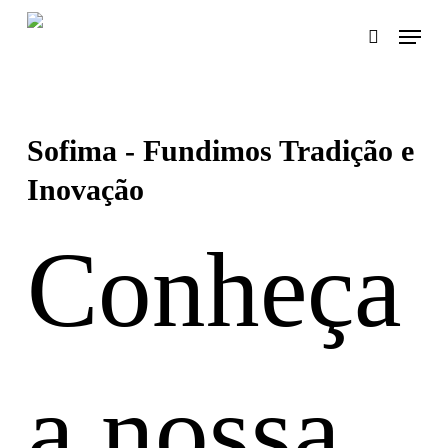
Skip
Menu
search
to
main
content
Sofima - Fundimos Tradição e
Inovação
Conheça
a nossa