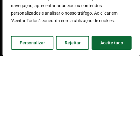
Termos e
navegação, apresentar anúncios ou conteúdos
personalizados e analisar o nosso tráfego. Ao clicar em
Condições de
"Aceitar Todos", concorda com a utilização de cookies.
Utilização
Personalizar
Rejeitar
Aceite tudo
Política de
Proteção de Dados
Livro de
Reclamações
Informação aos