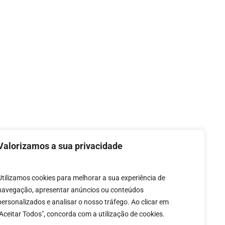
Valorizamos a sua privacidade
Utilizamos cookies para melhorar a sua experiência de
mos e Condições
navegação, apresentar anúncios ou conteúdos
personalizados e analisar o nosso tráfego. Ao clicar em
"Aceitar Todos", concorda com a utilização de cookies.
de Utilização