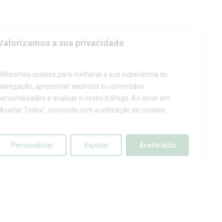
Valorizamos a sua privacidade
Utilizamos cookies para melhorar a sua experiência de
navegação, apresentar anúncios ou conteúdos
personalizados e analisar o nosso tráfego. Ao clicar em
"Aceitar Todos", concorda com a utilização de cookies.
Personalizar
Rejeitar
Aceite tudo
Conditions d’utilisation
tique de Protection des Données
Livre de plainte
Lda.