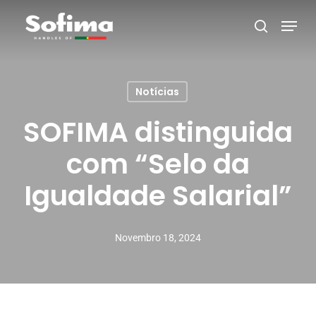
Skip
Menu
search
to
main
content
Notícias
SOFIMA distinguida
com “Selo da
Igualdade Salarial”
Novembro 18, 2024