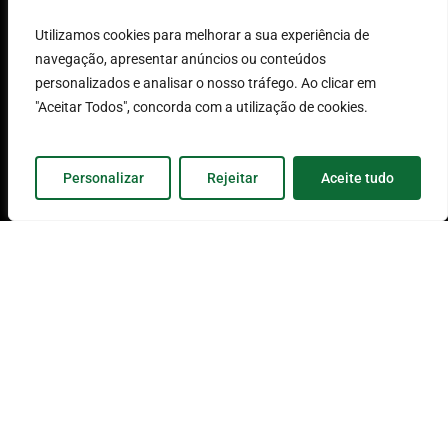
Termos e Condições
Utilizamos cookies para melhorar a sua experiência de
navegação, apresentar anúncios ou conteúdos
de Utilização
personalizados e analisar o nosso tráfego. Ao clicar em
"Aceitar Todos", concorda com a utilização de cookies.
Política de Proteção de
Personalizar
Rejeitar
Dados
Aceite tudo
Livro de Reclamações
Informação aos
Fornecedores
2026 © SOFIMA. Todos os