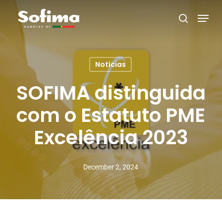
Skip
Menu
search
to
main
content
Notícias
SOFIMA distinguida
com o Estatuto PME
Excelência 2023
December 2, 2024