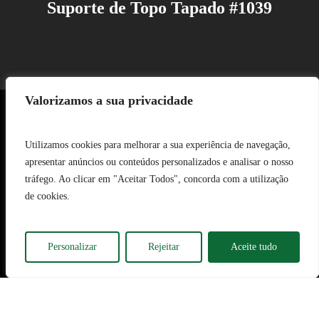
Suporte de Topo Tapado #1039
Valorizamos a sua privacidade
Termos e Condições de
Utilizamos cookies para melhorar a sua experiência de navegação,
apresentar anúncios ou conteúdos personalizados e analisar o nosso
Utilização
tráfego. Ao clicar em "Aceitar Todos", concorda com a utilização
de cookies.
Política de Proteção de
Dados
Personalizar
Rejeitar
Aceite tudo
Livro de Reclamações
Informação aos