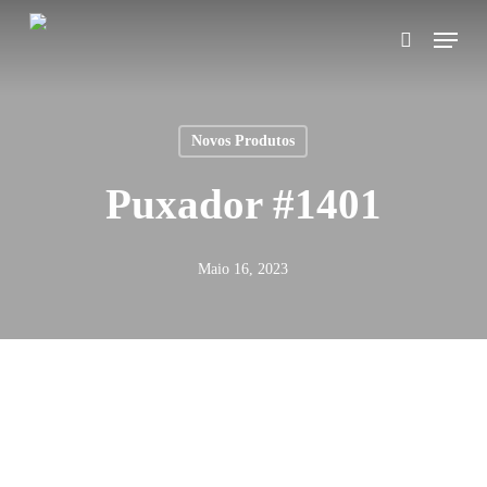
Skip
Menu
search
to
main
content
Novos Produtos
Puxador #1401
Maio 16, 2023