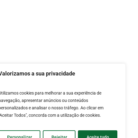
Next Post
Puxador #1408
Valorizamos a sua privacidade
Utilizamos cookies para melhorar a sua experiência de
rmos e Condições de
navegação, apresentar anúncios ou conteúdos
personalizados e analisar o nosso tráfego. Ao clicar em
Utilização
"Aceitar Todos", concorda com a utilização de cookies.
lítica de Proteção de
Personalizar
Rejeitar
Aceite tudo