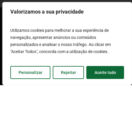
Valorizamos a sua privacidade
Termos e Condições de
Utilizamos cookies para melhorar a sua experiência de
navegação, apresentar anúncios ou conteúdos
Utilização
personalizados e analisar o nosso tráfego. Ao clicar em
Política de Proteção de
"Aceitar Todos", concorda com a utilização de cookies.
Dados
Personalizar
Rejeitar
Aceite tudo
Livro de Reclamações
Informação aos
Fornecedores
2026 © SOFIMA. Todos os Direitos
Reservados.