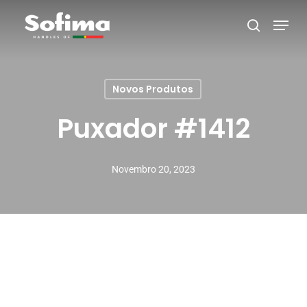
Skip
Menu
search
to
main
content
Novos Produtos
Puxador #1412
Novembro 20, 2023